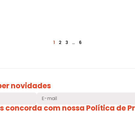
1
2
3
…
6
ber
novidades
os concorda com nossa
Política de 