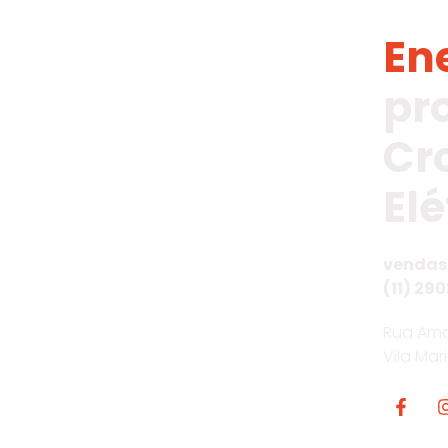
En
pr
Cr
Elé
vendas
(11) 290
Rua Ama
Vila Mar