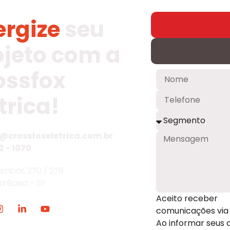
ergize
seu
ojeto com a
ossfox
trica!
@crossfoxeletrica.com.br
2 - 1070
mbaí, 270 / 278
ia Baixa - SP
Aceito receber
comunicações via 
Ao informar seus