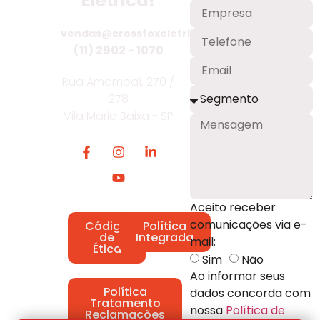
Elétrica!
vendas@crossfoxeletrica.com.br
(11) 2902 - 1070
Rua Amambaí, 270 /
278
Vila Maria Baixa - SP
Aceito receber
comunicações via e-
Código
Política
de
Integrada
mail:
Ética
Sim
Não
Ao informar seus
Política
dados concorda com
Tratamento
nossa
Política de
Reclamações