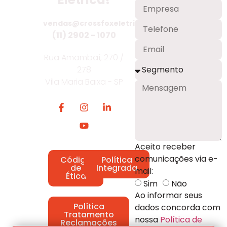
vendas@crossfoxeletrica.com.br
(11) 2902 - 1070
Rua Amambaí, 270 /
278
Vila Maria Baixa - SP
Aceito receber
comunicações via e-
Código
Política
de
Integrada
mail:
Ética
Sim
Não
Ao informar seus
Política
dados concorda com
Tratamento
nossa
Política de
Reclamações