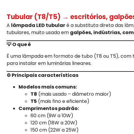
Tubular (T8/T5) → escritórios, galpões
A
lâmpada LED tubular
é a substituta direta das lâ
tubulares, muito usada em
galpões, indústrias, comé
💡 O que é
É uma lâmpada em formato de tubo (T8 ou T5), com t
para instalar em luminárias lineares.
⚙️ Principais características
Modelos mais comuns:
T8
(mais usado – diâmetro maior)
T5
(mais fino e eficiente)
Comprimentos padrão:
60 cm (9W a 10W)
120 cm (18W a 20W)
150 cm (22W a 25W)