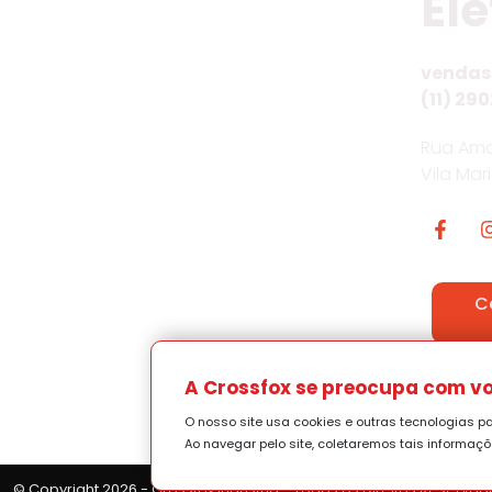
Elé
vendas
(11) 290
Rua Ama
Vila Mar
C
Pol
A Crossfox se preocupa com vo
O nosso site usa cookies e outras tecnologias p
Ao navegar pelo site, coletaremos tais informaç
© Copyright 2026 - Crossfox Indústria - Todos os Direitos Reservad