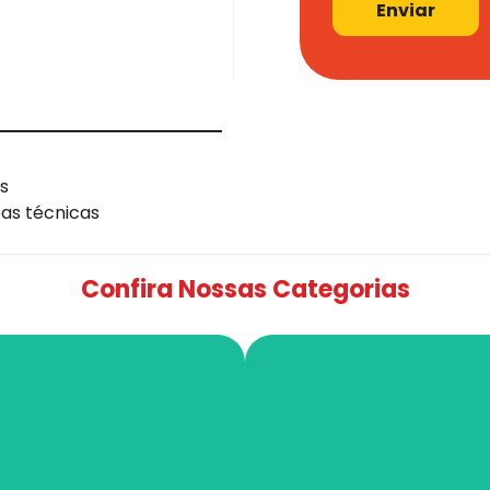
Enviar
s
eas técnicas
Confira Nossas Categorias
nfraestrutura
SPDA e Aterra