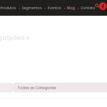
Produtos
Segmentos
Eventos
Blog
Contato
galpões e