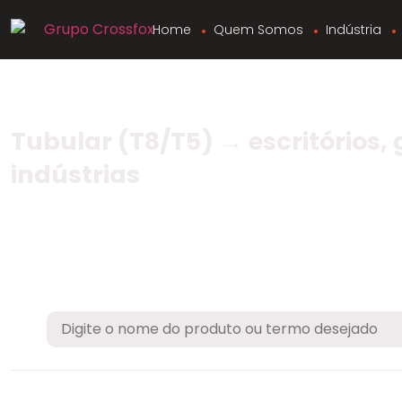
Home
Quem Somos
Indústria
Tubular (T8/T5) → escritórios, 
indústrias