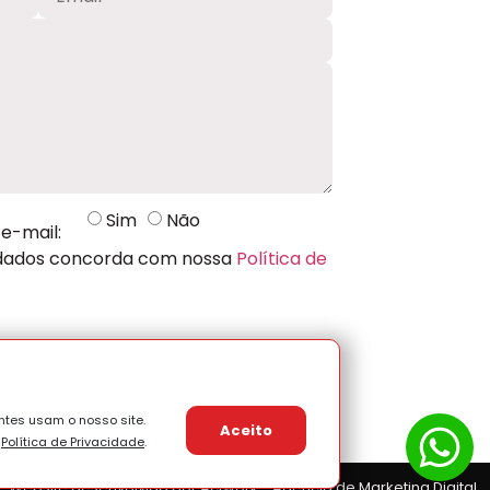
Sim
Não
e-mail:
 dados concorda com nossa
Política de
ntes usam o nosso site.
Aceito
a
Política de Privacidade
.
Website desenvolvido por Actwork - Agência de Marketing Digital