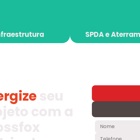
nfraestrutura
SPDA e Aterra
ergize
seu
ojeto com a
ossfox