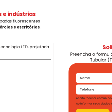
 e indústrias
mpadas fluorescentes
rcios e escritórios
.
Sol
ecnologia LED, projetada
Preencha o formulá
Tubular (T
Aceito receber comunicaç
Ao informar seus dados