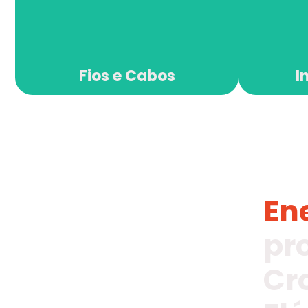
Fios e Cabos
I
En
pr
Cr