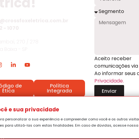
trica!
@crossfoxeletrica.com.br
2 - 1070
mbaí, 270 / 278
ia Baixa - SP
Aceito receber
comunicações via 
Ao informar seus
Privacidade.
ódigo de
Política
Ética
Integrada
Enviar
ítica Tratamento Reclamações
cê e sua privacidade
ara personalizar a sua experiência e compreender como você e os outros visita
ões para utilizá-las com estas finalidades. Em caso de dúvidas, acesse noss
os