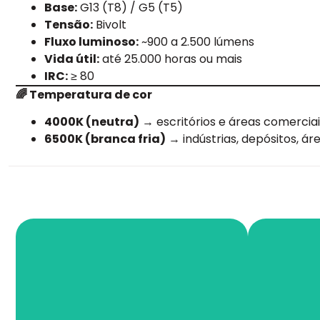
Base:
G13 (T8) / G5 (T5)
Tensão:
Bivolt
Fluxo luminoso:
~900 a 2.500 lúmens
Vida útil:
até 25.000 horas ou mais
IRC:
≥ 80
🌈 Temperatura de cor
4000K (neutra)
→ escritórios e áreas comerciai
6500K (branca fria)
→ indústrias, depósitos, ár
Fios e Cabos
I