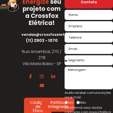
Energize
seu
Contato
projeto com
a Crossfox
Elétrica!
vendas@crossfoxeletrica.com.br
(11) 2902 - 1070
Rua Amambaí, 270 /
278
Vila Maria Baixa - SP
Aceito receber comunicações
via e-mail:
Código
Política
Sim
Não
de
Integrada
Ao informar seus dados
Ética
concorda com nossa
Política