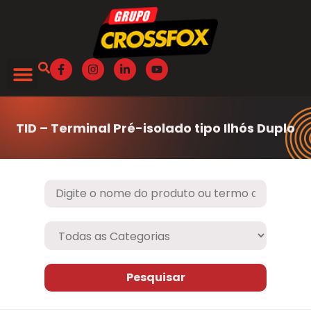
TID – Terminal Pré-isolado tipo Ilhós Duplo