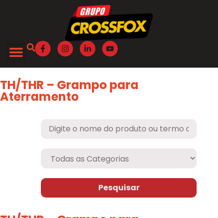
TH/THR – Grampo para
Aterramento