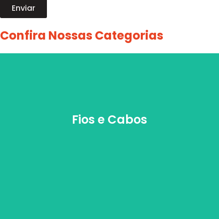
Enviar
Confira Nossas Categorias
Fios e Cabos
Fios e Cabos