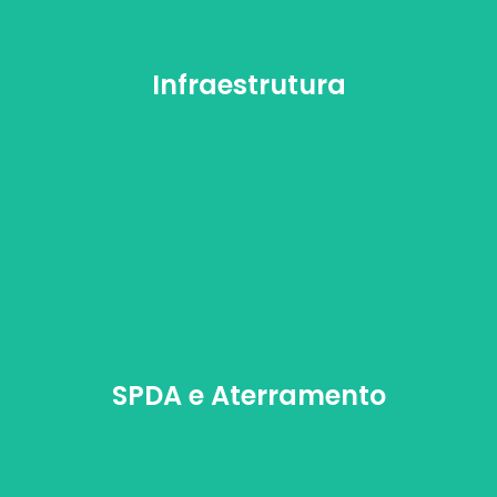
Infraestrutura
Infraestrutura
SPDA e Aterramento
SPDA e Aterramento