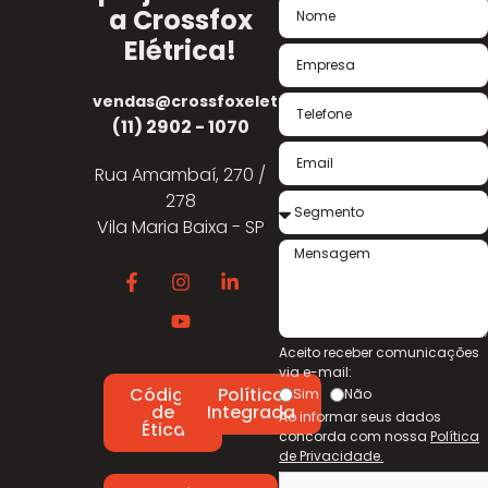
a Crossfox
Elétrica!
vendas@crossfoxeletrica.com.br
(11) 2902 - 1070
Rua Amambaí, 270 /
278
Vila Maria Baixa - SP
Aceito receber comunicações
via e-mail:
Código
Política
Sim
Não
de
Integrada
Ao informar seus dados
Ética
concorda com nossa
Política
de Privacidade.