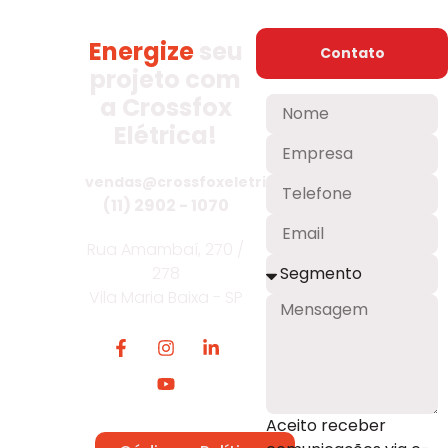
Energize
seu
Contato
projeto com
a Crossfox
Elétrica!
vendas@crossfoxeletrica.com.br
(11) 2902 - 1070
Rua Amambaí, 270 /
278
Vila Maria Baixa - SP
Aceito receber