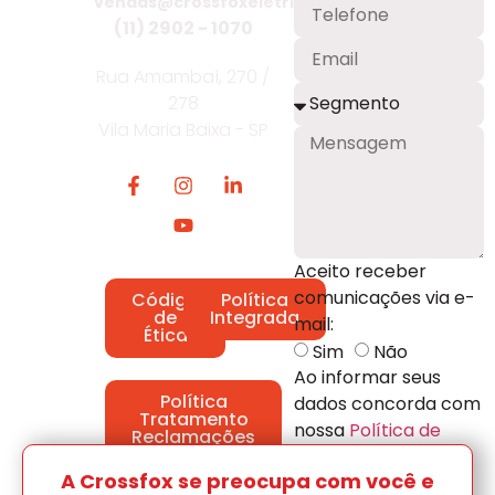
vendas@crossfoxeletrica.com.br
(11) 2902 - 1070
Rua Amambaí, 270 /
278
Vila Maria Baixa - SP
Aceito receber
comunicações via e-
Código
Política
de
Integrada
mail:
Ética
Sim
Não
Ao informar seus
Política
dados concorda com
Tratamento
nossa
Política de
Reclamações
Privacidade.
A Crossfox se preocupa com você e
Enviar