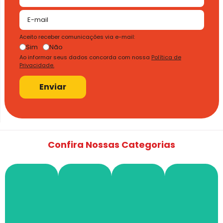
Aceito receber comunicações via e-mail:
Sim
Não
Ao informar seus dados concorda com nossa
Política de
Privacidade.
Enviar
Confira Nossas Categorias
Ilumin
SPDA
Fios