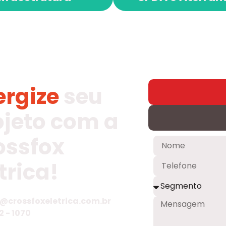
ergize
seu
ojeto com a
ossfox
trica!
@crossfoxeletrica.com.br
2 - 1070