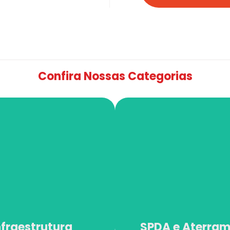
Confira Nossas Categorias
nfraestrutura
SPDA e Aterra
nfraestrutura
SPDA e Aterra