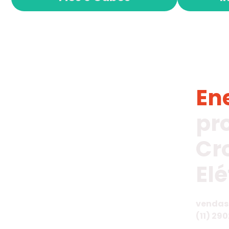
En
pr
Cr
Elé
vendas
(11) 290