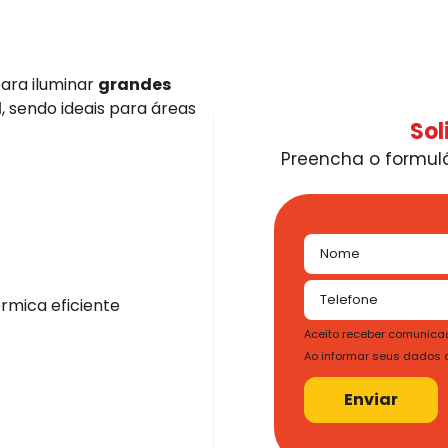
ara iluminar
grandes
l
, sendo ideais para áreas
Sol
Preencha o formulá
rmica eficiente
Aceito receber comunicaç
Ao informar seus dados
Enviar