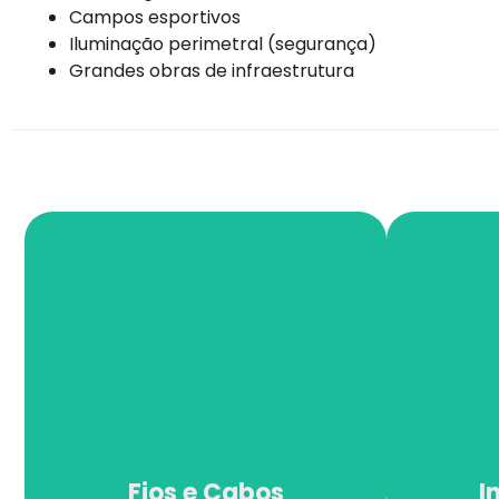
Campos esportivos
Iluminação perimetral (segurança)
Grandes obras de infraestrutura
Fios e Cabos
I
Fios e Cabos
I