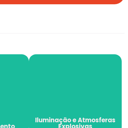
Iluminação e
mento
Atmosferas
Explosivas
Iluminação e Atmosferas
mento
Explosivas