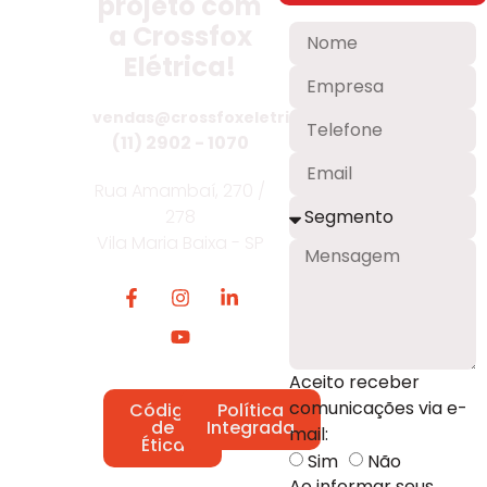
projeto com
a Crossfox
Elétrica!
vendas@crossfoxeletrica.com.br
(11) 2902 - 1070
Rua Amambaí, 270 /
278
Vila Maria Baixa - SP
Aceito receber
comunicações via e-
Código
Política
de
Integrada
mail:
Ética
Sim
Não
Ao informar seus