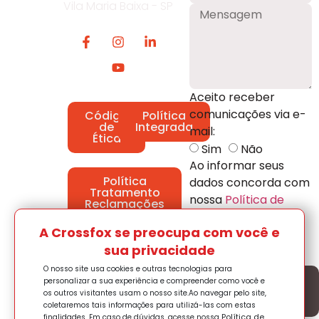
Vila Maria Baixa - SP
Aceito receber
comunicações via e-
Código
Política
de
Integrada
mail:
Ética
Sim
Não
Ao informar seus
Política
dados concorda com
Tratamento
nossa
Política de
Reclamações
Privacidade.
A Crossfox se preocupa com você e
Enviar
sua privacidade
O nosso site usa cookies e outras tecnologias para
personalizar a sua experiência e compreender como você e
Trabalhe
os outros visitantes usam o nosso site.
Ao navegar pelo site,
conosco
coletaremos tais informações para utilizá-las com estas
Política de
finalidades. Em caso de dúvidas, acesse nossa