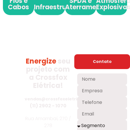
Fios e
SPDA e
Atmosfer
Cabos
Infraestrutura
Aterramento
Explosiva
Energize
seu
Contato
projeto com
a Crossfox
Elétrica!
vendas@crossfoxeletrica.com.br
(11) 2902 - 1070
Rua Amambaí, 270 /
278