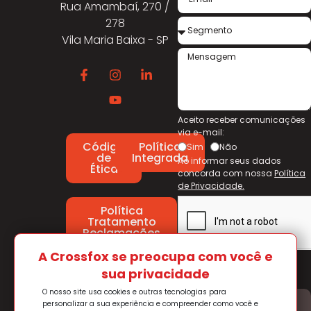
Rua Amambaí, 270 /
278
Vila Maria Baixa - SP
Aceito receber comunicações
via e-mail:
Código
Política
Sim
Não
de
Integrada
Ao informar seus dados
Ética
concorda com nossa
Política
de Privacidade.
Política
Tratamento
Reclamações
A Crossfox se preocupa com você e
Enviar
sua privacidade
O nosso site usa cookies e outras tecnologias para
personalizar a sua experiência e compreender como você e
Trabalhe