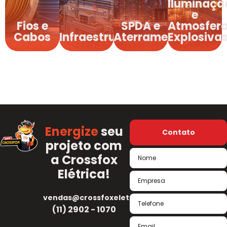
Iluminaçã
e
Fios e
SPDA e
Atmosfer
Cabos
Infraestrutura
Aterramento
Explosiva
Energize
seu
Contato
projeto com
a Crossfox
Elétrica!
vendas@crossfoxeletrica.com.br
(11) 2902 - 1070