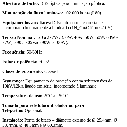
Abertura de facho:
RSS óptica para iluminação pública.
Manutenção do fluxo luminoso:
102.000 horas (L80).
Equipamentos auxiliares:
Driver de corrente constante
incorporado internamente à luminária (1N_On/Off ou 0-10V).
Tensão Nominal:
120 a 277Vac (30W, 40W, 50W, 60W, 68W e
77W) e 90 a 305Vac (90W e 100W).
Frequência:
50/60Hz.
Fator de potência:
≥0.92.
Classe de isolamento:
Classe I.
Segurança:
Equipamento de proteção contra sobretensões de
10kV/12kA ligado em série, incorporado à luminária.
Temperatura de uso:
-5°C a +50°C.
Tomada para relé fotocontrolador ou para
Telegestão:
Opcional.
Instalação:
Ponta de braço – diâmetro externo de Ø 25,4mm, Ø
33,7mm, Ø 48,3mm e Ø 60,3mm.