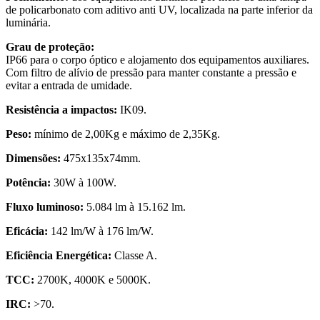
de policarbonato com aditivo anti UV, localizada na parte inferior da
luminária.
Grau de proteção:
IP66 para o corpo óptico e alojamento dos equipamentos auxiliares.
Com filtro de alívio de pressão para manter constante a pressão e
evitar a entrada de umidade.
Resistência a impactos:
IK09.
Peso:
mínimo de 2,00Kg e máximo de 2,35Kg.
Dimensões:
475x135x74mm.
Potência:
30W à 100W.
Fluxo luminoso:
5.084 lm à 15.162 lm.
Eficácia:
142 lm/W à 176 lm/W.
Eficiência Energética:
Classe A.
TCC:
2700K, 4000K e 5000K.
IRC:
>70.