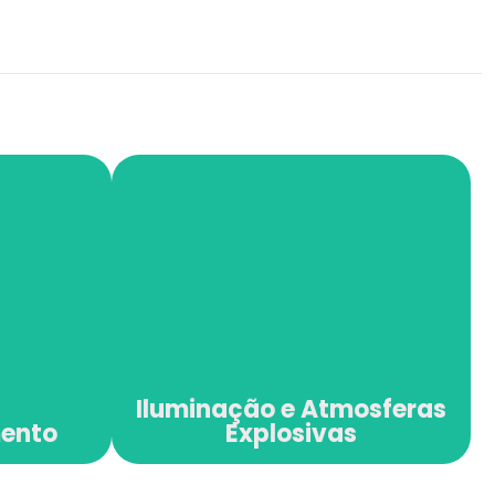
Iluminação e
mento
Atmosferas
Explosivas
Iluminação e Atmosferas
mento
Explosivas