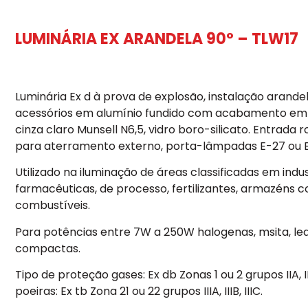
LUMINÁRIA EX ARANDELA 90º – TLW17
Luminária Ex d à prova de explosão, instalação arandel
acessórios em alumínio fundido com acabamento em p
cinza claro Munsell N6,5, vidro boro-silicato. Entrada
para aterramento externo, porta-lâmpadas E-27 ou 
Utilizado na iluminação de áreas classificadas em indu
farmacêuticas, de processo, fertilizantes, armazéns c
combustíveis.
Para potências entre 7W a 250W halogenas, msita, led
compactas.
Tipo de proteção gases: Ex db Zonas 1 ou 2 grupos IIA, I
poeiras: Ex tb Zona 21 ou 22 grupos IIIA, IIIB, IIIC.