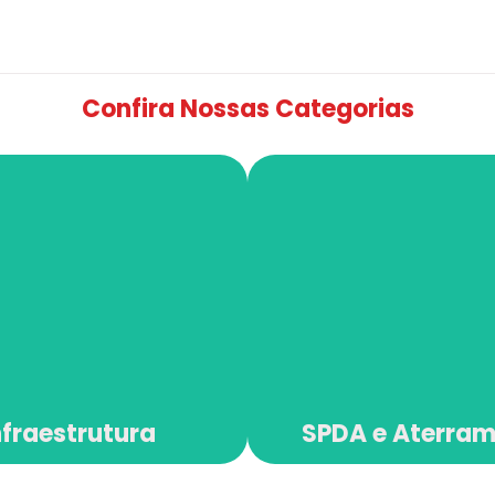
Confira Nossas Categorias
nfraestrutura
SPDA e Aterra
nfraestrutura
SPDA e Aterra