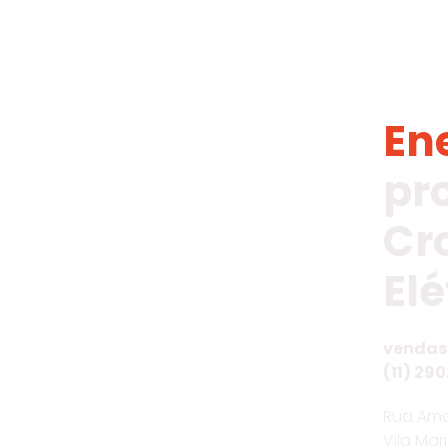
En
pr
Cr
Elé
vendas
(11) 290
Rua Ama
Vila Mar