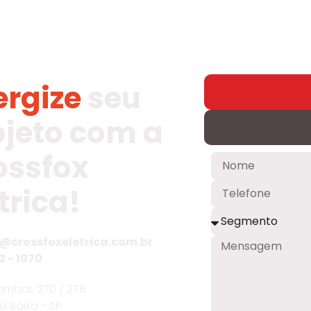
ergize
seu
ojeto com a
ossfox
trica!
@crossfoxeletrica.com.br
2 - 1070
mbaí, 270 / 278
ia Baixa - SP