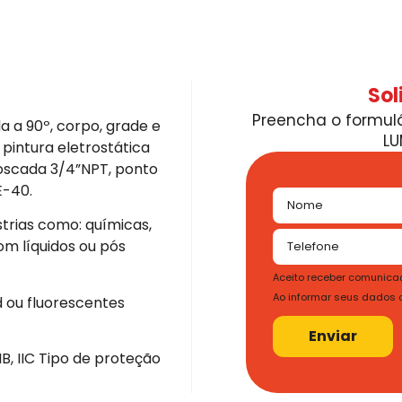
Sol
Preencha o formulá
a a 90º, corpo, grade e
LU
intura eletrostática
 roscada 3/4”NPT, ponto
E-40.
strias como: químicas,
om líquidos ou pós
Aceito receber comunicaç
Ao informar seus dados
 ou fluorescentes
Enviar
IB, IIC Tipo de proteção