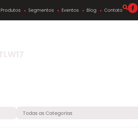
Produtos
Segmentos
Eventos
Blog
Contato
TLW17