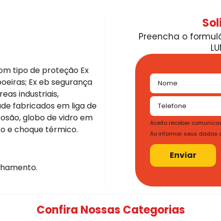
Sol
Preencha o formulá
LU
om tipo de proteção Ex
poeiras; Ex eb segurança
eas industriais,
ade fabricados em liga de
rosão, globo de vidro em
Aceito receber comunicaç
cto e choque térmico.
Ao informar seus dados
Enviar
chamento.
Confira Nossas Categorias