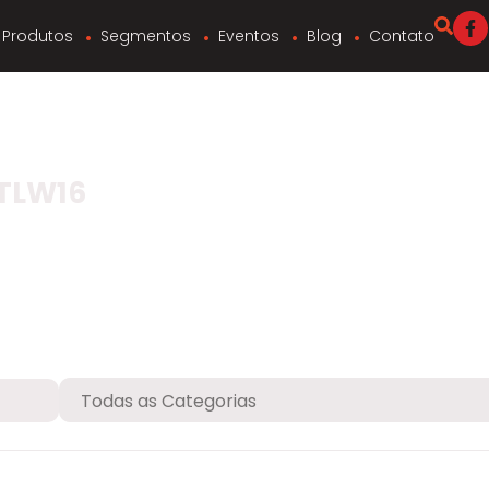
Produtos
Segmentos
Eventos
Blog
Contato
 TLW16