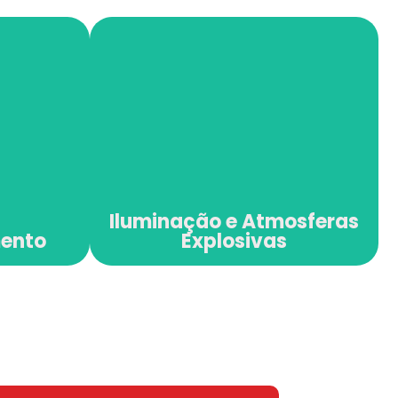
Iluminação e
mento
Atmosferas
Explosivas
Iluminação e Atmosferas
mento
Explosivas