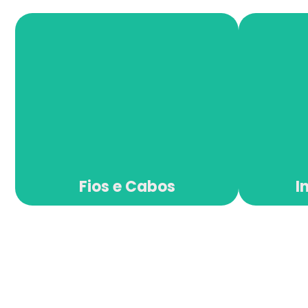
Fios e Cabos
I
Fios e Cabos
I