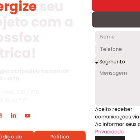
ergize
seu
ojeto com a
ossfox
trica!
@crossfoxeletrica.com.br
2 - 1070
mbaí, 270 / 278
ia Baixa - SP
Aceito receber
comunicações via 
Ao informar seus
Privacidade.
ódigo de
Política