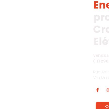
En
pr
Cr
Elé
vendas
(11) 290
Rua Ama
Vila Mar
C