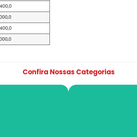
.400,0
.000,0
.400,0
.000,0
Confira Nossas Categorias
nfraestrutura
SPDA e Aterra