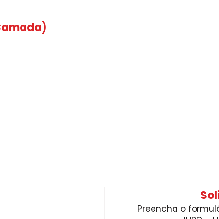
 Camada)
Sol
Preencha o formulá