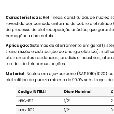
Características:
Retilíneas, constituídas de núcleo s
revestida por camada uniforme de cobre eletrolítico 
do processo de eletrodeposição anódica, que garante
homogênea dos metais.
Aplicação:
Sistemas de aterramento em geral (siste
transmissão e distribuição de energia elétrica), malh
aterramentos residenciais, prediais e industriais, at
e redes de telecomunicações.
Material:
Núcleo em aço-carbono (SAE 1010/1020) c
eletrolítico de pureza mínima de 99,9% sem traços de 
Código INTELLI
Diam Nominal
C
IHBC-812
1/2″
2
IHBC-1012
1/2″
3