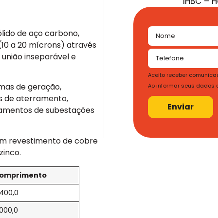
IHBC – 
ólido de aço carbono,
(10 a 20 mícrons) através
 união inseparável e
Aceito receber comunicaç
mas de geração,
Ao informar seus dados
as de aterramento,
Enviar
erramentos de subestações
om revestimento de cobre
zinco.
omprimento
.400,0
.000,0