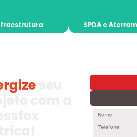
nfraestrutura
SPDA e Aterra
ergize
seu
ojeto com a
ossfox
trica!