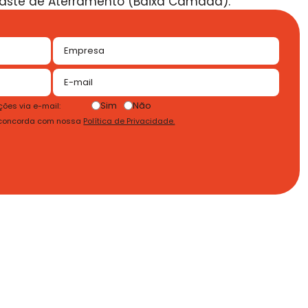
Haste de Aterramento (Baixa Camada).
Sim
Não
ões via e-mail:
 concorda com nossa
Política de Privacidade.