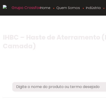
Home
Quem Somos
Indústria
IHBC – Haste de Aterramento (
Camada)