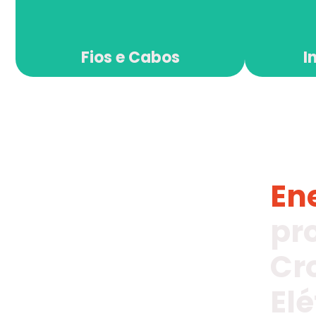
Fios e Cabos
I
En
pr
Cr
Elé