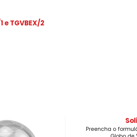
/1 e TGVBEX/2
Sol
Preencha o formulá
Globo de 