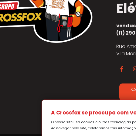
Elé
vendas
(11) 290
Rua Ama
Vila Mar
C
Pol
A Crossfox se preocupa com vo
O nosso site usa cookies e outras tecnologias p
Ao navegar pelo site, coletaremos tais informaç