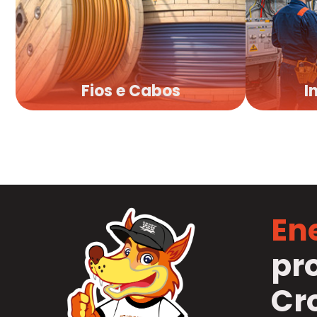
Fios e Cabos
I
Fios e Cabos
I
En
pr
Cr