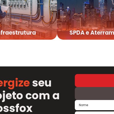
nfraestrutura
SPDA e Aterra
nfraestrutura
SPDA e Aterra
ergize
seu
ojeto com a
ossfox