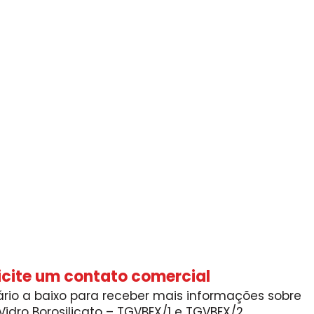
icite um contato comercial
rio a baixo para receber mais informações sobre
Vidro Borosilicato – TGVBEX/1 e TGVBEX/2.