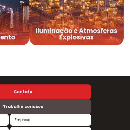
mento
Atmosferas
Explosivas
Iluminação e Atmosferas
mento
Explosivas
Contato
Trabalhe conosco