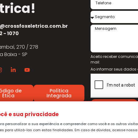
trica!
@crossfoxeletrica.com.br
2 - 1070
mbaí, 270 / 278
ia Baixa - SP
Aceito receber comunica
mail:
Ao informar seus dado
ódigo de
Política
Ética
Integrada
Enviar
ítica Tratamento Reclamações
cê e sua privacidade
ara personalizar a sua experiência e compreender como você e os outros visita
ões para utilizá-las com estas finalidades. Em caso de dúvidas, acesse noss