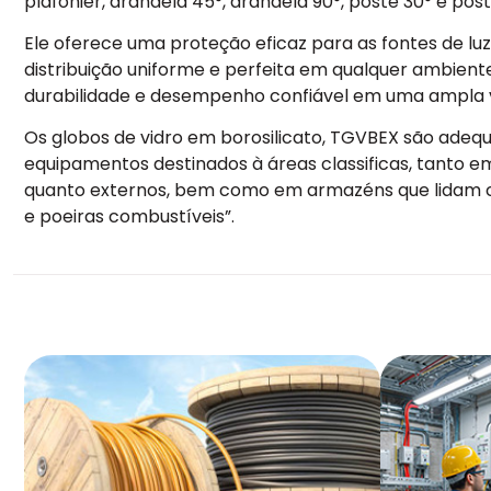
plafonier, arandela 45°, arandela 90°, poste 30° e post
Ele oferece uma proteção eficaz para as fontes de lu
distribuição uniforme e perfeita em qualquer ambient
durabilidade e desempenho confiável em uma ampla 
Os globos de vidro em borosilicato, TGVBEX são adeq
equipamentos destinados à áreas classificas, tanto 
quanto externos, bem como em armazéns que lidam c
e poeiras combustíveis”.