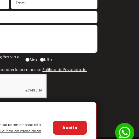
ções via e-
Sim
Não
s concorda com nossa
Política de Privacidade.
ntes usam o nosso site.
Aceito
a
Política de Privacidade
.