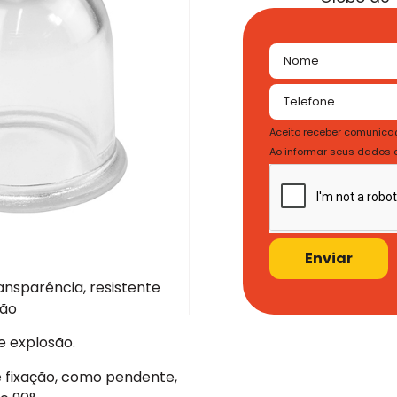
Aceito receber comunicaç
Ao informar seus dados
Enviar
ansparência, resistente
ção
de explosão.
 fixação, como pendente,