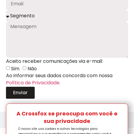
Aceito receber comunicações via e-mail:
Sim
Não
Ao informar seus dados concorda com nossa
Política de Privacidade.
Enviar
A Crossfox se preocupa com você e
Trabalhe conosco
sua privacidade
O nosso site usa cookies e outras tecnologias para
personalizar a sua experiência e compreender como você e