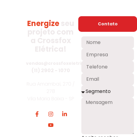
Energize
seu
Contato
projeto com
a Crossfox
Elétrica!
vendas@crossfoxeletrica.com.br
(11) 2902 - 1070
Rua Amambaí, 270 /
278
Vila Maria Baixa - SP