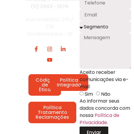
(11) 2902 - 1070
Rua Amambaí, 270 /
278
Vila Maria Baixa - SP
Aceito receber
comunicações via e-
Código
Política
de
Integrada
mail:
Ética
Sim
Não
Ao informar seus
Política
dados concorda com
Tratamento
nossa
Política de
Reclamações
Privacidade.
Enviar