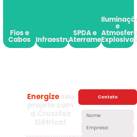
e
Infraestrutura
e
Atmosf
Cabos
Aterramento
Explos
Iluminaçã
e
Fios e
SPDA e
Atmosfer
Cabos
Infraestrutura
Aterramento
Explosiva
Energize
seu
Contato
projeto com
a Crossfox
Elétrica!
vendas@crossfoxeletrica.com.br