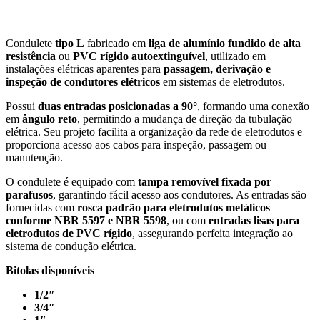
Condulete
tipo L
fabricado em
liga de alumínio fundido de alta
resistência
ou
PVC rígido autoextinguível
, utilizado em
instalações elétricas aparentes para
passagem, derivação e
inspeção de condutores elétricos
em sistemas de eletrodutos.
Possui
duas entradas posicionadas a 90°
, formando uma conexão
em
ângulo reto
, permitindo a mudança de direção da tubulação
elétrica. Seu projeto facilita a organização da rede de eletrodutos e
proporciona acesso aos cabos para inspeção, passagem ou
manutenção.
O condulete é equipado com
tampa removível fixada por
parafusos
, garantindo fácil acesso aos condutores. As entradas são
fornecidas com
rosca padrão para eletrodutos metálicos
conforme NBR 5597 e NBR 5598
, ou com
entradas lisas para
eletrodutos de PVC rígido
, assegurando perfeita integração ao
sistema de condução elétrica.
Bitolas disponíveis
1/2″
3/4″