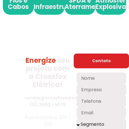
Fios e
SPDA e
Atmosfer
Cabos
Infraestrutura
Aterramento
Explosiva
Energize
seu
Contato
projeto com
a Crossfox
Elétrica!
vendas@crossfoxeletrica.com.br
(11) 2902 - 1070
Rua Amambaí, 270 /
278