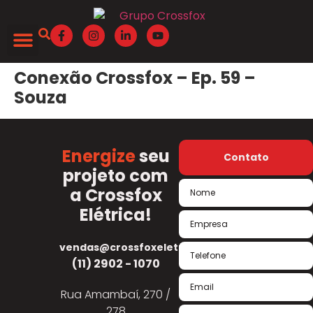
Conexão Crossfox – Ep. 59 –
Souza
Energize
seu
Contato
projeto com
a Crossfox
Elétrica!
vendas@crossfoxeletrica.com.br
(11) 2902 - 1070
Rua Amambaí, 270 /
278