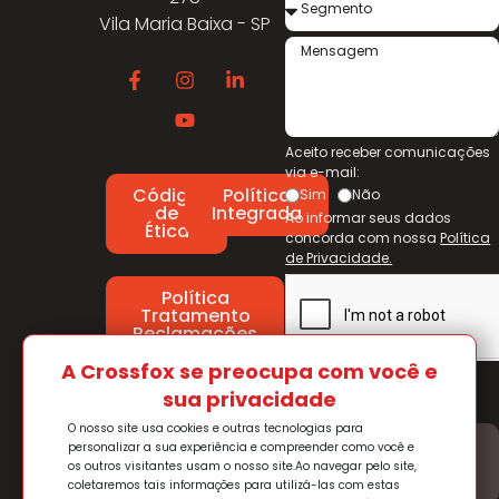
Vila Maria Baixa - SP
Aceito receber comunicações
via e-mail:
Código
Política
Sim
Não
de
Integrada
Ao informar seus dados
Ética
concorda com nossa
Política
de Privacidade.
Política
Tratamento
Reclamações
A Crossfox se preocupa com você e
Enviar
sua privacidade
O nosso site usa cookies e outras tecnologias para
personalizar a sua experiência e compreender como você e
Trabalhe
os outros visitantes usam o nosso site.
Ao navegar pelo site,
conosco
coletaremos tais informações para utilizá-las com estas