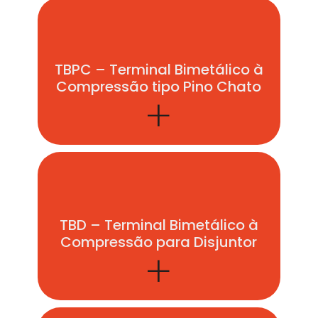
TBPC – Terminal Bimetálico à
Compressão tipo Pino Chato
+
TBD – Terminal Bimetálico à
Compressão para Disjuntor
+