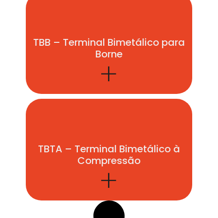
TBB – Terminal Bimetálico para
Borne
+
TBTA – Terminal Bimetálico à
Compressão
+