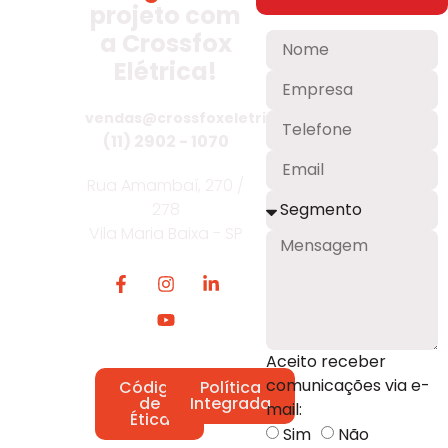
projeto com
a Crossfox
Elétrica!
vendas@crossfoxeletrica.com.br
(11) 2902 - 1070
Rua Amambaí, 270 /
278
Vila Maria Baixa - SP
Aceito receber
comunicações via e-
Código
Política
de
Integrada
mail:
Ética
Sim
Não