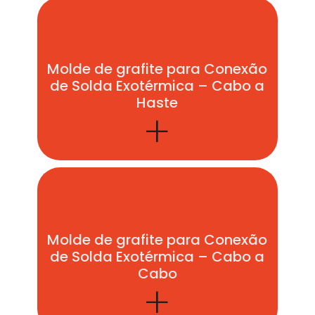
Molde de grafite para Conexão
de Solda Exotérmica – Cabo a
Haste
+
Molde de grafite para Conexão
de Solda Exotérmica – Cabo a
Cabo
+