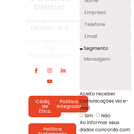
Elétrica!
vendas@crossfoxeletrica.com.br
(11) 2902 - 1070
Rua Amambaí, 270 /
278
Vila Maria Baixa - SP
Aceito receber
comunicações via e-
Código
Política
de
Integrada
mail:
Ética
Sim
Não
Ao informar seus
Política
dados concorda com
Tratamento