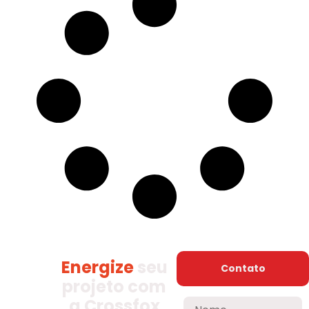
Energize
seu
Contato
projeto com
a Crossfox