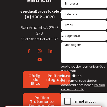
Elétrica!
vendas@crossfoxeletrica.com.br
(11) 2902 - 1070
Rua Amambaí, 270 /
278
Vila Maria Baixa - SP
Aceito receber comunicações
via e-mail:
Código
Política
Sim
Não
de
Integrada
Ao informar seus dados
Ética
concorda com nossa
Política
de Privacidade.
Política
Tratamento
Reclamações