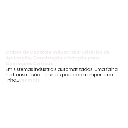
Cabos de Controle Industriais: Critérios de
Aplicação, Construção e Seleção para
Operações Críticas
Em sistemas industriais automatizados, uma falha
na transmissão de sinais pode interromper uma
linha...
ver mais