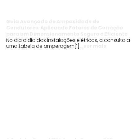
Guia Avançado de Ampacidade de
Condutores: Aplicando Fatores de Correção
para um Dimensionamento Seguro e Eficiente
No dia a dia das instalações elétricas, a consulta a
uma tabela de amperagem[1] ...
ver mais