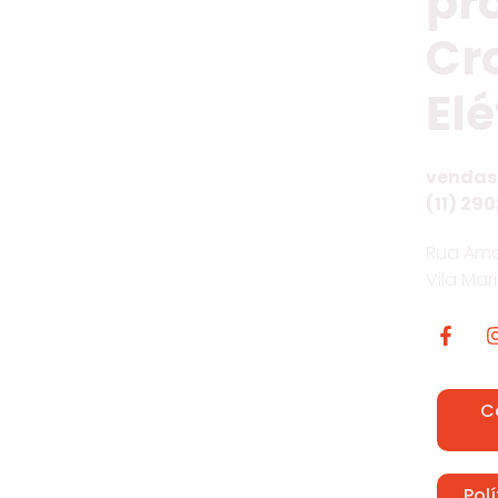
pr
Cr
Elé
vendas
(11) 290
Rua Ama
Vila Mar
C
Pol