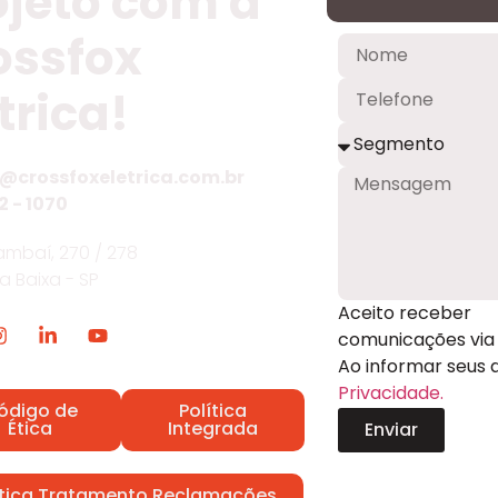
ojeto com a
ossfox
trica!
@crossfoxeletrica.com.br
2 - 1070
mbaí, 270 / 278
ia Baixa - SP
Aceito receber
comunicações via 
Ao informar seus
Privacidade.
ódigo de
Política
Ética
Integrada
Enviar
ítica Tratamento Reclamações