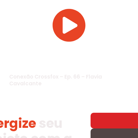
Conexão Crossfox – Ep. 66 – Flavia
Cavalcante
ergize
seu