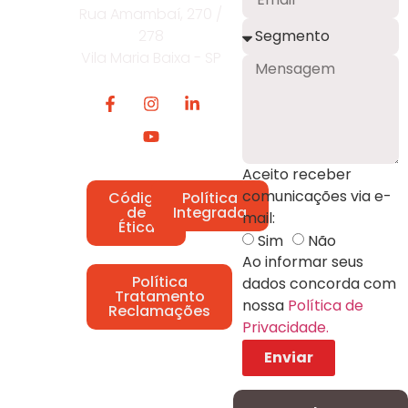
Rua Amambaí, 270 /
278
Vila Maria Baixa - SP
Aceito receber
comunicações via e-
Código
Política
de
Integrada
mail:
Ética
Sim
Não
Ao informar seus
Política
dados concorda com
Tratamento
nossa
Política de
Reclamações
Privacidade.
Enviar